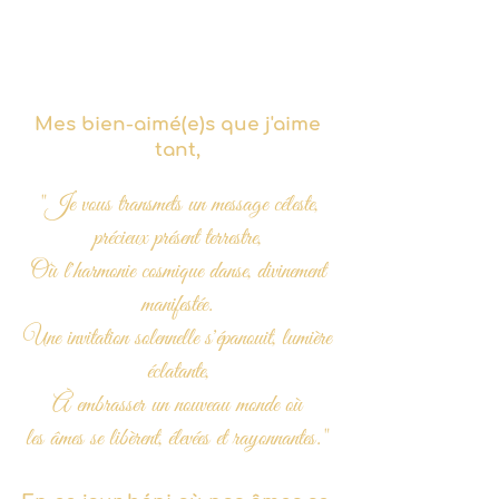
Mes bien-aimé(e)s que j'aime
tant,
"Je vous transmets un message céleste,
précieux présent terrestre,
Où l'harmonie cosmique danse, divinement
manifestée.
Une invitation solennelle s'épanouit, lumière
éclatante,
À embrasser un nouveau monde où
les âmes se libèrent, élevées et rayonnantes."