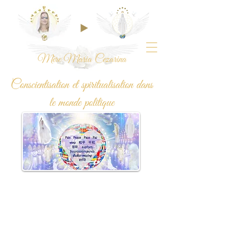
Mère Maria Cezarina
Conscientisation et spiritualisation dans
le monde politique