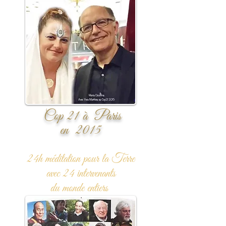
Cop 21
à Paris
en 2015
24h méditation
pour la Terre
a
vec 24 intervenants
du monde entiers