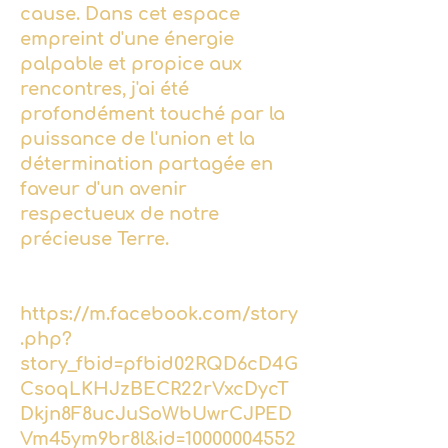
cause. Dans cet espace
empreint d'une énergie
palpable et propice aux
rencontres, j'ai été
profondément touché par la
puissance de l'union et la
détermination partagée en
faveur d'un avenir
respectueux de notre
précieuse Terre.
https://m.facebook.com/story
.php?
story_fbid=pfbid02RQD6cD4G
CsoqLKHJzBECR22rVxcDycT
Dkjn8F8ucJuSoWbUwrCJPED
Vm45ym9br8l&id=10000004552