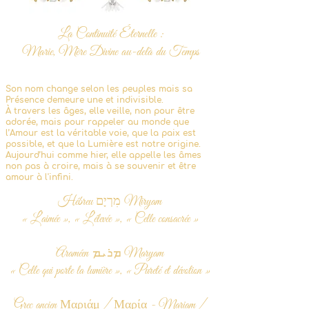
La Continuité Éternelle :
Marie, Mère Divine au-delà du Temps
Son nom change selon les peuples
mais sa
Présence demeure une et indivisible.
À travers les âges, elle veille,
non pour être
adorée,
mais pour rappeler au monde que
l’Amour est la véritable voie,
que la paix est
possible,
et que la Lumière est notre origine.
Aujourd’hui comme hier,
elle appelle les âmes
non pas à croire,
mais à se souvenir et être
amour à l'infini.
Hébreu מִרְיָם Miryam
« L’aimée », « L’élevée », « Celle consacrée »
Araméen ܡܪܝܡ Maryam
« Celle qui porte la lumière », « Pureté et dévotion »
Grec ancien Μαριάμ / Μαρία - Mariam /