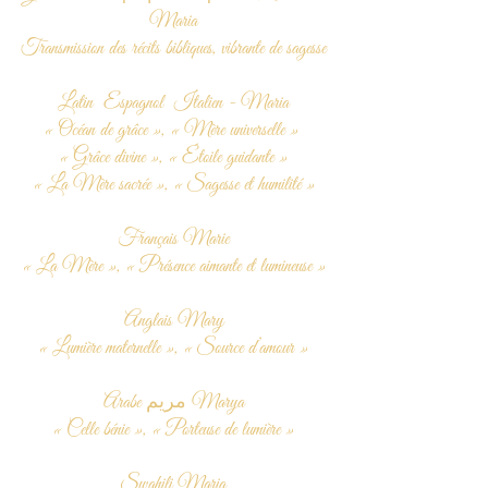
Maria
Transmission des récits bibliques, vibrante de sagesse
Latin Espagnol Italien - Maria
« Océan de grâce », « Mère universelle »
« Grâce divine », « Étoile guidante »
« La Mère sacrée », « Sagesse et humilité »
Français Marie
« La Mère », « Présence aimante et lumineuse »
Anglais Mary
« Lumière maternelle », « Source d’amour »
Arabe مريم Marya
« Celle bénie », « Porteuse de lumière »
Swahili Maria