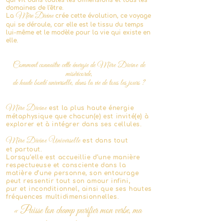
qui vit dans toutes les dimensions et tous les
domaines de l'être.
Mère Divine
La
crée cette évolution, ce voyage
qui se déroule
, car elle est le tissu du temps
lui-même et le modèle pour la vie qui existe en
elle.
Comment connaître cette énergie de
M
ère Divine
de
miséricorde,
de haute bonté universelle, dans la vie de tous les jours ?
Mère Divine
est la plus haute énergie
métaphysique que chacun(e) est invité(e) à
explorer et à intégrer dans ses cellules.
Mère Divine Universelle
est
dans tout
et
partout.
Lorsqu’elle est accueillie d’une manière
respectueuse et consciente dans la
m
atière d’une personne, son entourage
peut ressentir tout son amour infini,
pur et inconditionnel, ainsi que ses hautes
fréquences multidimensionnelles.
« Puisse ton champ purifier mon verbe, ma