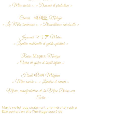
« Mère sacrée », « Douceur et protection »
Chinois 玛利亚 Mǎlìyà
« La Mère lumineuse », « Bienveillance universelle »
Japonais マリア Maria
« Lumière maternelle et guide spirituel »
Russe Мария Mariya
« Océan de grâce et bonté infinie »
Hindi मरियम Maryam
« Mère sacrée », « Lumière et amour »
Marie, manifestation de la Mère Divine sur
Terre
Marie ne fut pas seulement une mère terrestre.
Elle portait en elle l’héritage sacré de