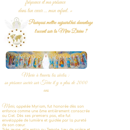
fréquence et ma présence
dans ton cœur … mon enfant. »
Pourquoi mettre aujourd'hui davantage
l'accent sur la Mère Divine ?
Marie à travers les siècles :
sa présence sacrée sur Terre il y a plus de 2000
ans
Marie
, appelée Myriam, fut honorée dès son
enfance comme une âme entièrement consacrée
au Ciel. Dès ses premiers pas, elle fut
enveloppée de lumière et guidée par la pureté
de son cœur.
Très jeune, elle entra au Temple, lieu de prière et