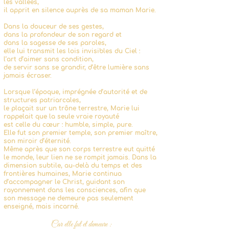
les vallées,
il apprit en silence auprès de sa maman Marie.
Dans la douceur de ses gestes,
dans la profondeur de son regard et
dans la sagesse de ses paroles,
elle lui transmit les lois invisibles du Ciel :
l’art d’aimer sans condition,
de servir sans se grandir, d’être lumière sans
jamais écraser.
Lorsque l’époque, imprégnée d’autorité et de
structures patriarcales,
le plaçait sur un trône terrestre, Marie lui
rappelait que la seule vraie royauté
est celle du cœur : humble, simple, pure.
Elle fut son premier temple, son premier maître,
son miroir d’éternité.
Même après que son corps terrestre eut quitté
le monde, leur lien ne se rompit jamais. Dans la
dimension subtile, au-delà du temps et des
frontières humaines, Marie continua
d’accompagner le Christ, guidant son
rayonnement dans les consciences, afin que
son message ne demeure pas seulement
enseigné, mais incarné.
Car elle fut et demeure :