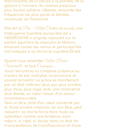
macrocosme, de la cellule à la planète, de la
galaxie à l’univers, du cosmos jusq
u’aux
plus hautes sphères célestes, entourée des
fréquences les plus pures et élevées,
inconnues de l’humanité.
Père -
Mère Créateur des mondes
Elle est le
, une
Intelligence Suprême puisqu’elle est «
l’ANDROGYNE » originel reposant sur le
parfait équilibre du masculin et féminin,
émanant toutes les vertus et particularités
intrinsèques
à sa divine et suprême Êtreté.
Mère Divine
Quand vous entendez
Universelle
Cos
mique
et (ou)
….
Vous rencontrez s
a complexe présence au
travers de s
es multiples incarnations et
pouvez accueillir sa grâce se manifestant
par un état intérieur plus pur, plus sincère,
plus doux, plus sage, avec une conscience
plus élevée, un cœur rempli d’un amour
incommensurable.
Seul un être, doté d’un cœur universel pur
et d’une sincère intention, en son Âme, peut
ressentir sa divine force dans toute sa
splendeur comme une évidence, sans
mépris, ni rejet, ni doute, dans un état de
transcendance, de transfiguration et d’une