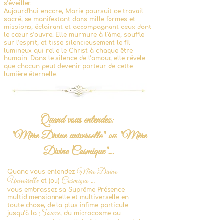
s’éveiller.
Aujourd’hui encore, Marie poursuit ce travail
sacré, se manifestant dans mille formes et
missions, éclairant et accompagnant ceux dont
le cœur s’ouvre. Elle murmure à l’âme, souffle
sur l’esprit, et tisse silencieusement le fil
lumineux qui relie le Christ à chaque être
humain. Dans le silence de l’amour, elle révèle
que chacun peut devenir porteur de cette
lumière éternelle.
Quand vous entendez:
"Mère Divine universelle" ou "Mère
Divine Cosmique"…
Mère Divine
Quand vous entendez
Universelle
Cosmique
et (ou)
…
vous embrassez sa Suprême Présence
multidimensionnelle et multiverselle en
toute chose, de la plus infime particule
Source
jusqu’à la
, du microcosme au