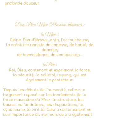
profonde douceur.
D
ans Dieu Mè
re-Père nous retrouv
ons :
l
a
M
ère
:
Reine, Dieu-
Déesse, le yin, l’accoucheuse,
la
créatrice remplie de sagesse, de bonté, de
douceur,
de bienveillance, de compassion…
le
Père
:
Roi, Dieu, contenant et exprimant la force,
la sécurité, la solidité, le yang, qui est
également le protecteur.
"D
epuis les débuts de l'humanité, celle-ci a
largement reposé sur les fondements de la
force masculine du Père : la structure, les
bases, les fondations, les dispositions, le
dynamisme, la virilité. Cela a certain
ement eu
son importance divine, mais cela a également
provoqué un excès
de masculinité, de virilité,
de dualité, de séparat
ion, d
e violence, et des
périodes très difficiles au travers de
nombreuses civilisations depuis des siècles.