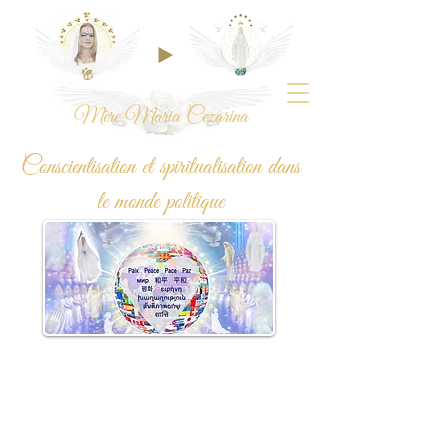
Mère Maria Cezarina
Conscientisation et spiritualisation dans
le monde politique