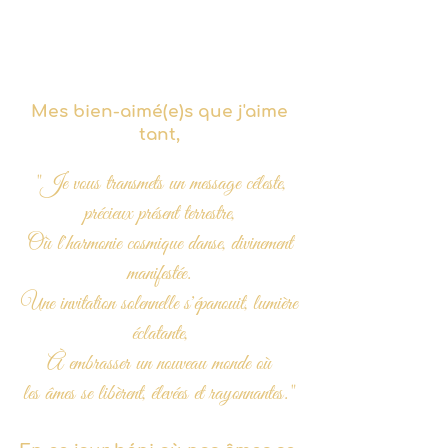
Mes bien-aimé(e)s que j'aime
tant,
"Je vous transmets un message céleste,
précieux présent terrestre,
Où l'harmonie cosmique danse, divinement
manifestée.
Une invitation solennelle s'épanouit, lumière
éclatante,
À embrasser un nouveau monde où
les âmes se libèrent, élevées et rayonnantes."