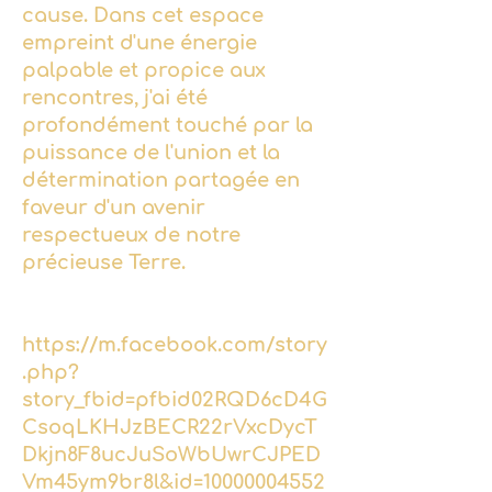
cause. Dans cet espace
empreint d'une énergie
palpable et propice aux
rencontres, j'ai été
profondément touché par la
puissance de l'union et la
détermination partagée en
faveur d'un avenir
respectueux de notre
précieuse Terre.
https://m.facebook.com/story
.php?
story_fbid=pfbid02RQD6cD4G
CsoqLKHJzBECR22rVxcDycT
Dkjn8F8ucJuSoWbUwrCJPED
Vm45ym9br8l&id=10000004552