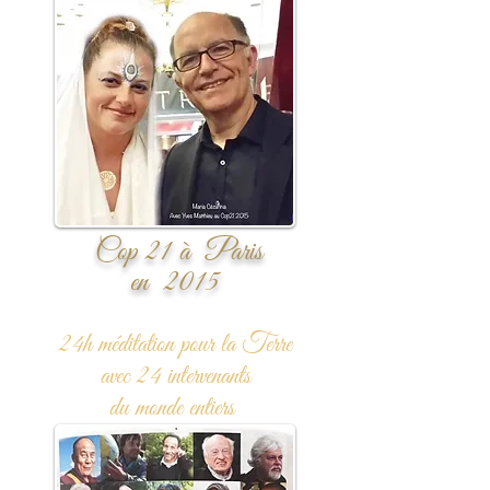
Cop 21
à Paris
en 2015
24h méditation
pour la Terre
a
vec 24 intervenants
du monde entiers