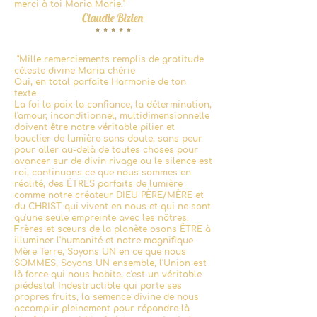
merci à toi
Maria Marie."
Claudie Bizien
* * * * *
"
Mille remerciements remplis de gratitude
céleste divine Maria chérie
Oui, en total parfaite Harmonie de ton
texte.
La foi la paix la confiance, la détermination,
l'amour, inconditionnel, multidimensionnelle
doivent être notre véritable pilier et
bouclier de lumière sans doute, sans peur
pour aller au-delà de toutes choses pour
avancer sur de divin rivage ou le silence est
roi, continuons ce que nous sommes en
réalité, des ÊTRES parfaits de lumière
comme notre créateur DIEU PÈRE/MÈRE et
du CHRIST qui vivent en nous et qui ne sont
qu'une seule empreinte avec les nôtres.
Frères et sœurs de la planète osons ÊTRE à
illuminer l'humanité et notre magnifique
Mère Terre, Soyons UN en ce que nous
SOMMES, Soyons UN ensemble, l'Union est
là force qui nous habite, c'est un véritable
piédestal Indestructible qui porte ses
propres fruits, la semence divine de nous
accomplir pleinement pour répandre là