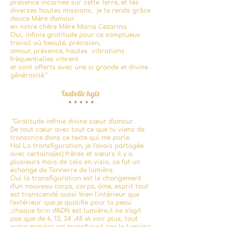
présence incarnée sur cette Terre, et tes
diverses hautes missions, je te rends grâce
douce Mère d'amour
en notre chère Mère Maria Cezarina .
Oui, infinie gratitude pour ce somptueux
travail où beauté, précision,
amour, présence, hautes vibrations
fréquentielles vibrent
et sont offerts avec une si grande et divine
générosité."
Isabe
lle
kyts
* * * * *
"Gratitude infinie divine sœur d'amour.
De tout cœur avec tout ce que tu viens de
transcrire dans ce texte qui me parle.
Ha! La transfiguration, je l'avais partagée
avec certains(es) frères et sœurs il y a
plusieurs mois de cela en visio, ce fut un
échange de Tonnerre de lumière.
Oui la transfiguration est le changement
d'un nouveau corps, corps, âme, esprit tout
est transcendé aussi bien l'intérieur que
l'extérieur que je qualifie pour la peau
,chaque brin d'ADN est lumière,il ne s'agit
pas que de 6, 12, 24 ,48 et voir plus, tout