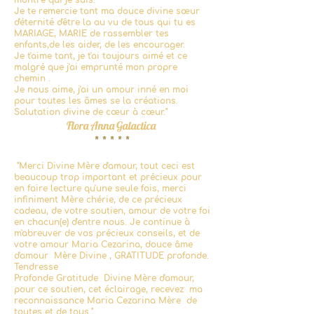
montré qui je suis.
Je te remercie tant ma douce divine sœur
d'éternité d'être la au vu de tous qui tu es
MARIAGE, MARIE de rassembler tes
enfants,de les aider, de les encourager.
Je t'aime tant, je t'ai toujours aimé et ce
malgré que j'ai emprunté mon propre
chemin .
Je nous aime, j'ai un amour inné en moi
pour toutes les âmes se la créations.
Salutation divine de cœur à cœur."
Flora Anna Galactica
* * * * *
"
Merci Divine Mère d'amour, tout ceci est
beauc
oup trop important et précieux pour
en faire lecture qu'une seule fois, merci
infiniment Mère chérie, de ce précieux
cadeau, de votre soutien, amour de votre foi
en chacun(e) d'entre nous. Je continue à
m'abreuver de vos précieux conseils, et de
votre amour Maria Cezarina, douce âme
d'amour Mère Divine , GRATITUDE profonde.
Tendresse
Profonde Gratitude Divine Mère d'amour,
pour ce soutien, cet éclairage, recevez ma
reconnaissance Maria Cezarina Mère de
toutes et de tous."