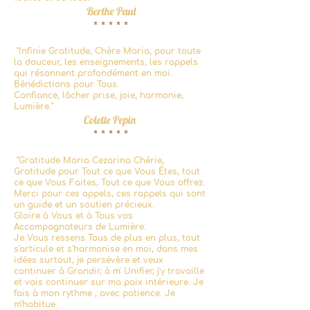
Berthe Paul
* * * * *
"I
nfinie Gratitude, Chère Maria, pour toute
la douceur, les enseignements, les rappels
qui résonnent profondément en moi.
Bénédictions pour Tous.
Confiance, lâcher prise, joie, harmonie,
Lumière."
Colette Pepin
* * * * *
"
Gratitude Maria Cezarina Chérie,
Gratitude pour Tout ce que Vous Êtes, tout
ce que Vous Faites, Tout ce que Vous offrez.
Merci pour ces appels, ces rappels qui sont
un guide et un soutien précieux.
Gloire à Vous et à Tous vos
Accompagnateurs de Lumière.
Je Vous ressens Tous de plus en plus, tout
s'articule et s'harmonise en moi, dans mes
idées surtout, je persévère et veux
continuer à Grandir, à m' Unifier, j'y travaille
et vais continuer sur ma paix intérieure. Je
fais à mon rythme , avec patience. Je
m'habitue.