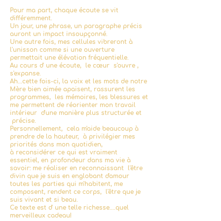
Pour ma part, chaque écoute se vit
différemment.
Un jour, une phrase, un paragraphe précis
auront un impact insoupçonné.
Une autre fois, mes cellules vibreront à
l'unisson comme si une ouverture
permettait une élévation fréquentielle.
Au cours d' une écoute, le cœur s'ouvre ,
s'expanse.
Ah...cette fois-ci, la voix et les mots de notre
Mère bien aimée apaisent, rassurent les
programmes, les mémoires, les blessures et
me permettent de réorienter mon travail
intérieur d'une manière plus structurée et
précise.
Personnellement, cela m'aide beaucoup à
prendre de la hauteur, à privilégier mes
priorités dans mon quotidien,
à reconsidérer ce qui est vraiment
essentiel, en profondeur dans ma vie à
savoir: me réaliser en reconnaissant l'être
divin que je suis en englobant d'amour
toutes les parties qui m'habitent, me
composent, rendent ce corps, l'être que je
suis vivant et si beau.
Ce texte est d' une telle richesse....quel
merveilleux cadeau!