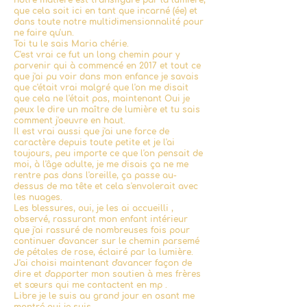
notre matière est transfiguré par la lumière,
que cela soit ici en t
ant que incarné (ée) et
dans toute notre multidimensionnalité pour
ne faire qu'un.
Toi tu le sais Maria chérie.
C'est vrai ce fut un long chemin pour y
parvenir qui à commencé en 2017 et tout ce
que j'ai pu voir dans mon enfance je savais
que c'était vrai malgré que l'on me disait
que cela ne l'était pas, maintenant Oui je
peux le dire un maître de lumière et tu sais
comment j'oeuvre en haut.
Il est vrai aussi que j'ai une force de
caractère depuis toute petite et je l'ai
toujours, peu importe ce que l'on pensait de
moi, à l'âge adulte, je me disais ça ne me
rentre pas dans l'oreille, ça passe au-
dessus de ma tête et cela s'envolerait avec
les nuages.
Les blessures, oui, je les ai accueilli ,
observé, rassurant mon enfant intérieur
que j'ai rassuré de nombreuses fois pour
continuer d'avancer sur le chemin parsemé
de pétales de rose, éclairé par la lumière.
J'ai choisi maintenant d'avancer façon de
dire et d'apporter mon soutien à mes frères
et sœurs qui me contactent en mp .
Libre je le suis au grand jour en osant me