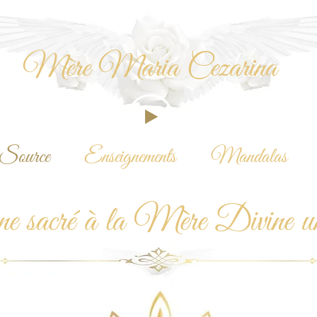
Mère Maria Cezarina
Source
Enseignements
Mandalas
sacré à la Mère Divine univ