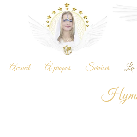
Accueil
À propos
Services
La 
Hymne 