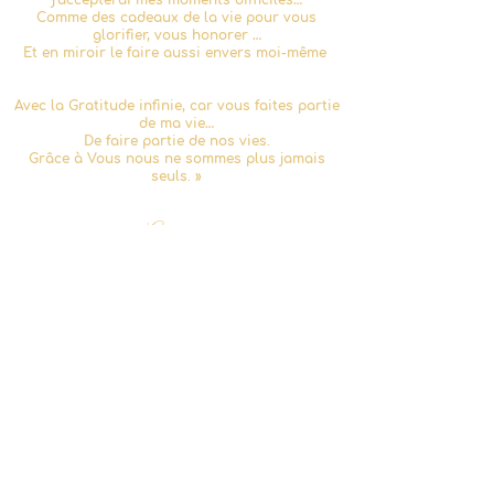
j’accepterai mes moments difficiles…
Comme des cadeaux de la vie pour vous
glorifier, vous honorer …
Et en miroir le faire aussi envers moi-même
Avec la Gratitude infinie, car vous faites partie
de ma vie…
De faire partie de nos vies.
Grâce à Vous nous ne sommes plus jamais
seuls. »
Alléluia
Merci Merci Merci
Je serai toujours avec vous.
Mère Maria Cezarina
Mère Divine et toute la hiérarchie céleste