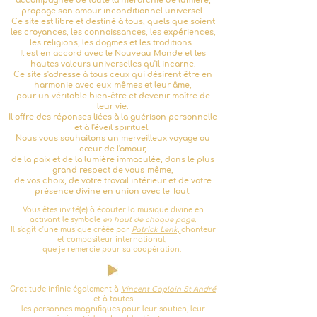
accompagnée de toute la hiérarchie de lumière,
propage son amour inconditionnel universel
.
Ce site est libre et destiné à tous, quels que soient
les croyances, les connaissances, les expériences,
les religions, les dogmes et les tradi
tions.
Il est en accord avec le Nouveau Monde et les
hautes valeurs universelles qu'il incarne.
Ce site s'adresse à tous ceux qui désirent être en
harmonie avec eux-mêmes et leur âme,
pour un véritable bien-être et devenir maître de
leur vie.
Il offre des réponses liées à la guérison personnelle
et à l'éveil spirituel.
Nous vous souhaitons un merveilleux voyage au
cœur ​de l'amour,
de la paix et de la lumière immaculée, dans le plus
grand respect de vous-même,
de vos choix, de votre travail intérieur et de votre
présence div
ine en union avec le Tout.
Vous êtes invité(e) à écouter la musique divine en
activant le symbole
en haut de chaque page.
Il s'agit d'une musique créée par
Pat
rick Lenk,
chante
ur
et
compositeur international,
que je remercie pour
sa coopération.
Gratitude infinie également
à
Vi
ncent Caplain St André
et à
toutes
les personnes magnifiques
pour leur soutien, leur