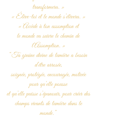
transformera. »
« Élève-toi et le monde s’élèvera. »
« Accède à ton assomption et
le monde va suivre le chemin de
l’Assomption. »
“Ta graine divine de lumière a besoin
d’être arrosée,
soignée, protégée, encouragée, motivée
pour qu’elle pousse
et qu’elle puisse s’épanouir, pour créer des
champs vivants de lumière dans le
monde.”
Oui, il est important de garder la
joie, l’émerveillement, le