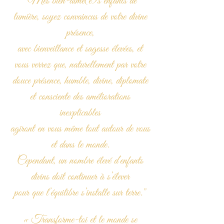
"Mes bien-aimé(e)s enfants de
lumière, soyez convaincus de votre divine
présence,
avec bienveillance et sagesse élevées, et
vous verrez que, naturellement par votre
douce présence, humble, divine, diplomate
et consciente des améliorations
inexplicables
agiront en vous même tout autour de vous
et
dans le monde.
Cependant, un nombre élevé d’enfants
divins doit continuer à s’élever
pour que l’équilibre s’installe sur terre."
« Transforme-toi et le monde se