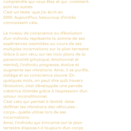
comprendre qui vous êtes et qui -comment-
sont les autres.
C’est un texte que j’ai écrit en
2000.
Aujourd’hui, beaucoup d’initiés
connaissent cela.
Le niveau de conscience ou d''évolution
d'un individu représente la somme de ses
expériences assimilées au cours de ses
multiples incarnations sur le plan terrestre.
Grâce à son vécu sur les trois plans de la
personnalité (physique, émotionnel et
mental), l'individu progresse, évolue et
augmente ses vibrations. Ainsi, il se purifie,
s'allège et sa conscience s'ouvre. En
quelques mots, on peut dire qu'à travers
l'évolution, s’est développée une pensée
créatrice illimitée grâce à l'expression d'un
amour inconditionnel.
C'est cela qui permet à l'entité -âme-
d'affiner les vibrations des véhicules -
corps-, qu'elle utilise lors de ses
incarnations.
Ainsi, l'individu qui s'incarne sur le plan
terrestre dispose-t-il toujours d'un corps