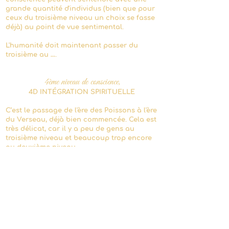
grande quantité d'individus (bien que pour
ceux du troisième niveau un choix se fasse
déjà) au point de vue sentimental.
L'humanité doit maintenant passer du
troisième au ….
4ème
niveau de conscience,
4D INTÉGRATION SPIRITUELLE
C’est le passage de l'ère des Poissons à l'ère
du Verseau, déjà bien commencée. Cela est
très délicat, car il y a peu de gens au
troisième niveau et beaucoup trop encore
au deuxième niveau.
Au premier abord, l'humanité semble très
loin du quatrième niveau.
Ainsi, tout individu possède en lui le
potentiel de passer au quatrième niveau
de conscience durant les années à venir.
Cela constitue un fabuleux défi planétaire,
car il est absolument nécessaire que