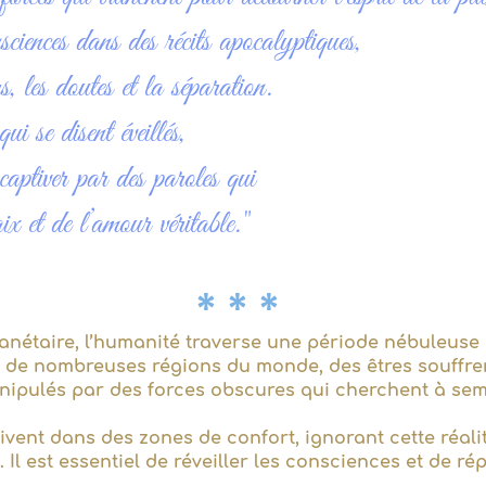
sciences dans des récits apocalyptiques,
s, les doutes et la séparation.
se disent éveillés,
captiver par des paroles qui
aix et de l’amour véritable."
* * *
lanétaire, l’humanité traverse une période nébuleus
s de nombreuses régions du monde, des êtres souffre
anipulés par des forces obscures qui cherchent à seme
ent dans des zones de confort, ignorant cette réali
. Il est essentiel de réveiller les consciences et de r