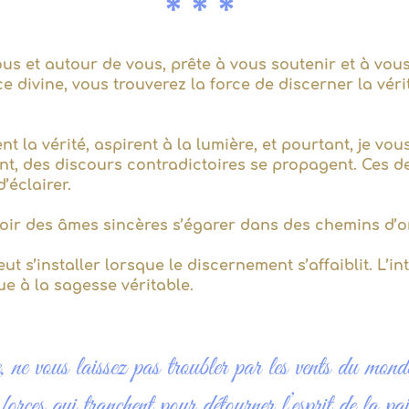
* * *
us et autour de vous, prête à vous soutenir et à vous
 divine, vous trouverez la force de discerner la vér
 la vérité, aspirent à la lumière, et pourtant, je vou
ent, des discours contradictoires se propagent. Ces de
’éclairer.
oir des âmes sincères s’égarer dans des chemins d’om
t s’installer lorsque le discernement s’affaiblit. L’in
tue à la sagesse véritable.
 ne vous laissez pas troubler par les vents du mond
 forces qui tranchent pour détourner l’esprit de la pai