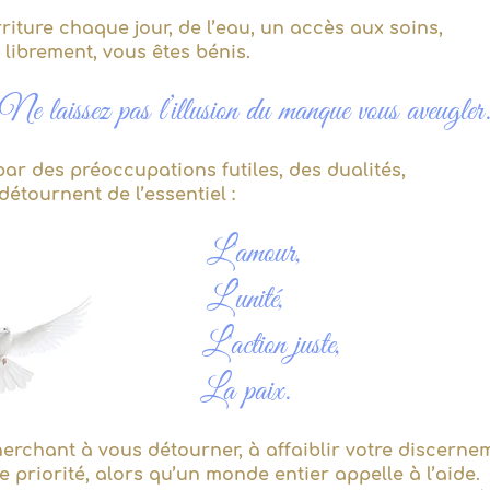
rriture chaque jour, de l’eau, un accès aux soins,
 librement, vous êtes bénis.
Ne laissez pas l’illusion du manque vous aveugler
r des préoccupations futiles, des dualités,
 détournent de l’essentiel :
L'amour,
L’unité,
L'action juste,
La paix.
erchant à vous détourner, à affaiblir votre discernem
 priorité, alors qu’un monde entier appelle à l’aide.