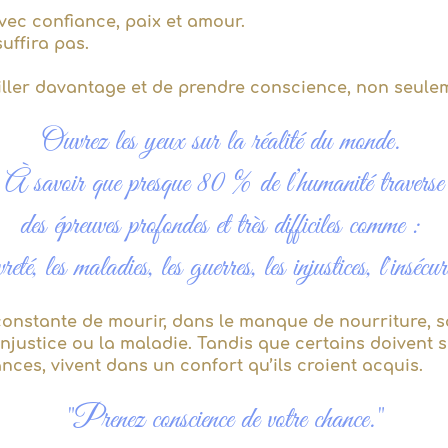
avec confiance, paix et amour.
suffira pas.
iller davantage et de prendre conscience, non seule
Ouvrez les yeux sur la réalité du monde. ​
À savoir que presque 80 % de l’humanité traverse
des épreuves profondes et très difficiles comme :
eté, les maladies, les guerres, les injustices, l'insécur
constante de mourir, dans le manque de nourriture, sa
’injustice ou la maladie. Tandis que certains doivent 
rances, vivent dans un confort qu’ils croient acquis.
"Prenez conscience de votre chance."