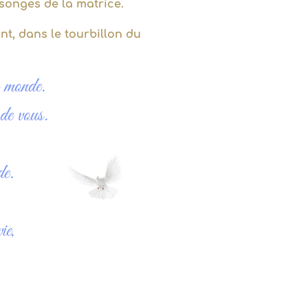
nsonges de la matrice.
nt, dans le tourbillon du
e monde.
de vous.
de.
ie,