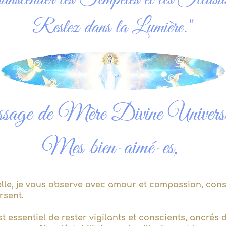
Restez dans la Lumière."
age de Mère Divine Univers
Mes bien-aimé-es,
elle, je vous observe avec amour et compassion, con
rsent.
st essentiel de rester vigilants et conscients, ancré