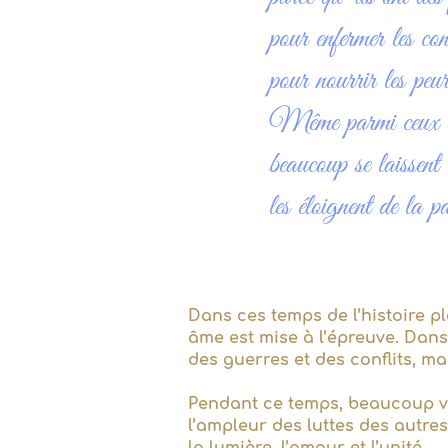
pour enfermer les con
pour nourrir les peur
Même parmi ceux qui 
beaucoup se laissent 
les éloignent de la p
Dans ces temps de l’histoire p
âme est mise à l’épreuve. Dan
des guerres et des conflits, m
Pendant ce temps, beaucoup viv
l’ampleur des luttes des autres