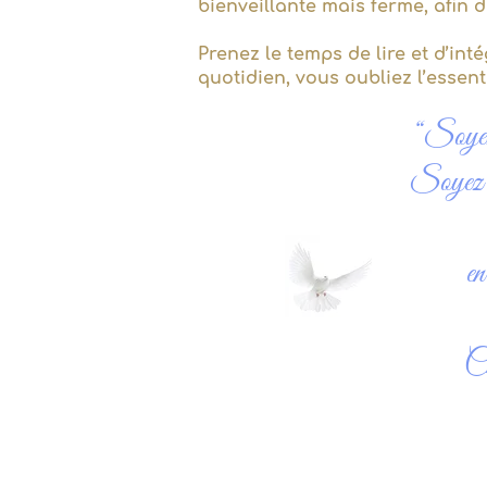
bienveillante mais ferme, afin d
Prenez le temps de lire et d’int
quotidien, vous oubliez l’essenti
“Soyez 
Soyez a
en
Ch