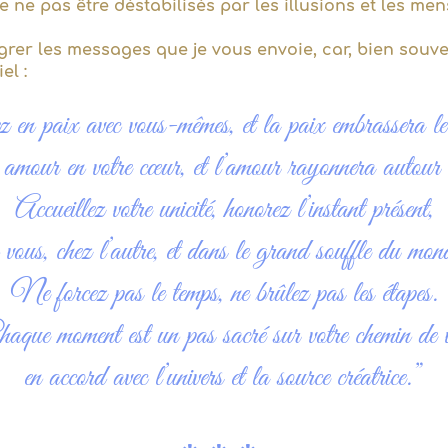
e ne pas être déstabilisés par les illusions et les me
égrer les messages que je vous envoie, car, bien souve
el :
en paix avec vous-mêmes, et la paix embrassera l
mour en votre cœur, et l’amour rayonnera autour 
Accueillez votre unicité, honorez l’instant présent,
 vous, chez l’autre, et dans le grand souffle du mon
Ne forcez pas le temps, ne brûlez pas les étapes.
aque moment est un pas sacré sur votre chemin de v
en accord avec l’univers et la source créatrice.”