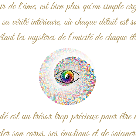
ir de l'âme, est bien plus qu'un simple org
 sa vérité intérieure, où chaque détail est s
élant les mystères de l’unicité de chaque êt
 est un trésor trop précieux pour être m
ter son corps, ses émotions et de soigner 