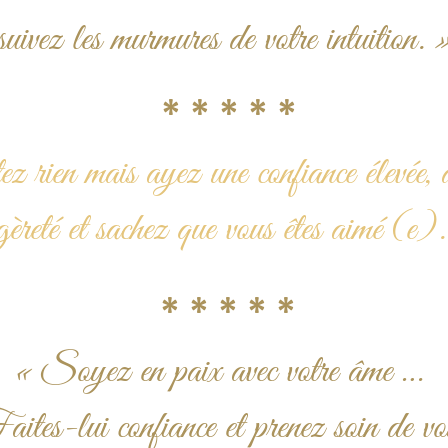
suivez les murmures de votre intuition. 
* * * * *
z rien mais ayez une confiance élevée, 
gèreté et sachez que vous êtes aimé
(e).
* * * * *
« Soyez en paix avec votre âme …
ites-lui confiance et prenez soin de vo