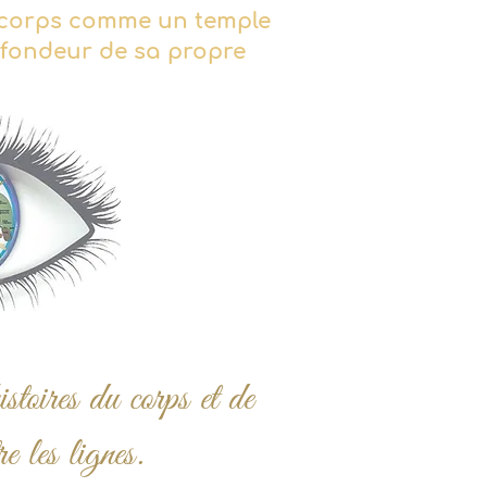
le corps comme un temple
rofondeur de sa propre
stoires du corps et de
e les lignes.