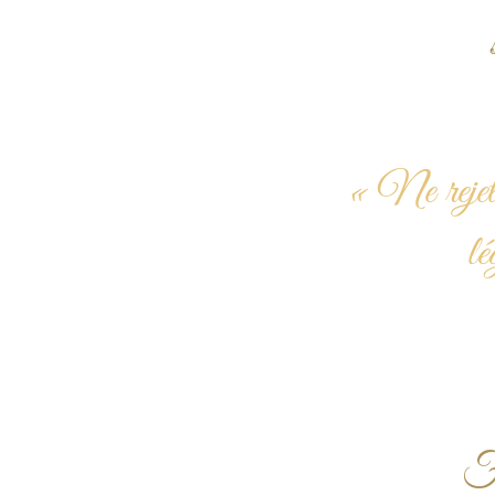
« Ne rejete
lé
Fa