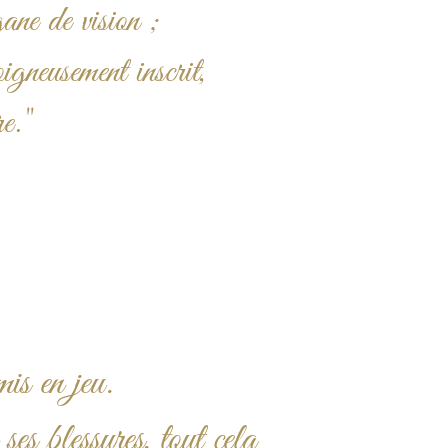
ane de vision ;
oigneusement inscrit,
re."
is en jeu.
ses blessures, tout cela