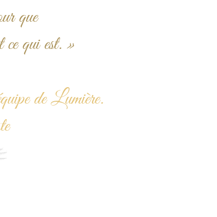
our que
t ce qui est. »
quipe de Lumière.
ste