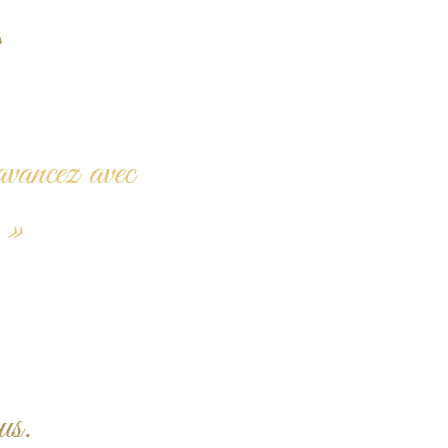
»
avancez avec
 »
us.