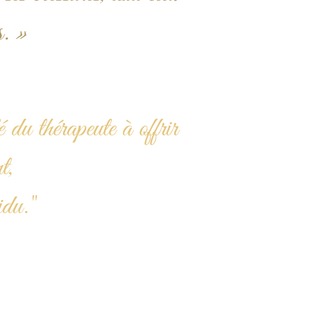
s. »
*
 du thérapeute à offrir
t,
idu."