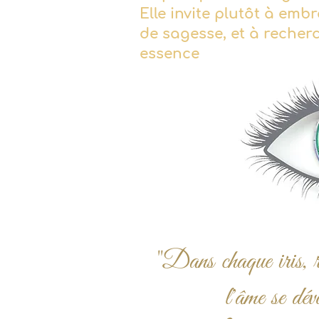
Elle invite plutôt à em
de sagesse, et à recher
essence
"Dans chaque iris, ré
l'âme se dév