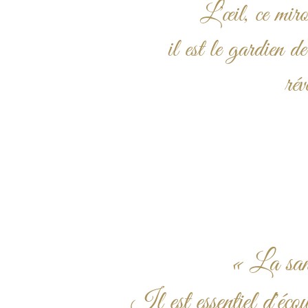
L'œil, ce miro
il est le gardien de
rév
« La santé
Il est essentiel d'écou