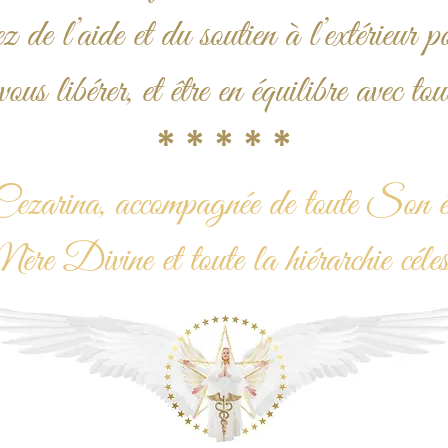
 de l’aide et du soutien à l’extérieur p
vous libérer, et être en équ
ilibre avec tou
* * * * *
arina, accompagnée
de toute Son é
re Divine et toute la hiérarchie céle