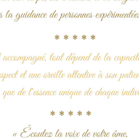
s la guidance de personnes expérimentée
* * * * 
accompagné, tout dépend de la capacité
espect et une oreille attentive à son patien
i que de l'essence unique de chaque indiv
* * * * *
«
Écoutez la voix de votre âme,