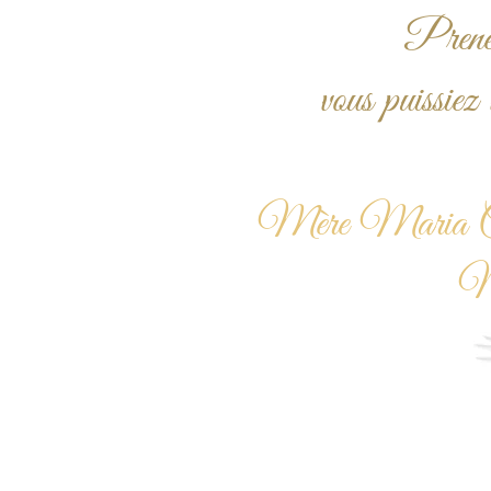
Prenez
vous puissiez 
Mère Maria Cez
Mè