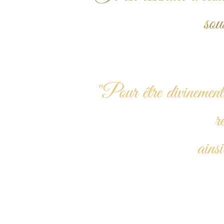
sou
"Pour être divinement 
r
ains