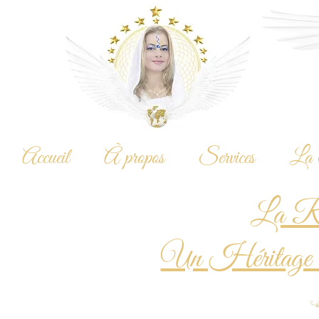
Accueil
À propos
Services
La 
La Re
Un Héritage Di