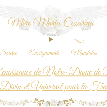
Mère Maria Cezarina
Qui es
Source
Enseignements
Mandalas
naissance de Notre-Dame de P
vin et Universel pour la Fra