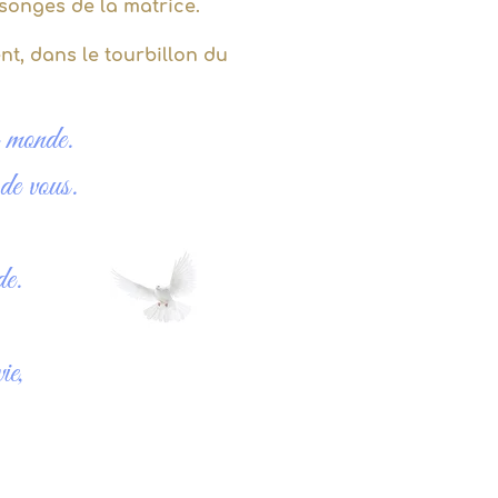
nsonges de la matrice.
nt, dans le tourbillon du
e monde.
de vous.
de.
ie,