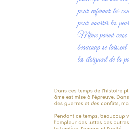
pour enfermer les con
pour nourrir les peur
Même parmi ceux qui 
beaucoup se laissent 
les éloignent de la p
Dans ces temps de l’histoire p
âme est mise à l’épreuve. Dan
des guerres et des conflits, m
Pendant ce temps, beaucoup viv
l’ampleur des luttes des autres