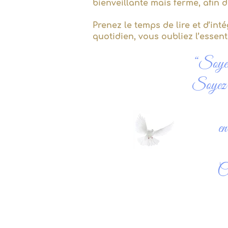
bienveillante mais ferme, afin d
Prenez le temps de lire et d’int
quotidien, vous oubliez l’essenti
“Soyez 
Soyez a
en
Ch