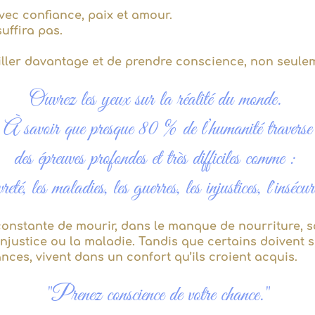
avec confiance, paix et amour.
suffira pas.
iller davantage et de prendre conscience, non seule
Ouvrez les yeux sur la réalité du monde. ​
À savoir que presque 80 % de l’humanité traverse
des épreuves profondes et très difficiles comme :
eté, les maladies, les guerres, les injustices, l'insécur
constante de mourir, dans le manque de nourriture, sa
’injustice ou la maladie. Tandis que certains doivent 
rances, vivent dans un confort qu’ils croient acquis.
"Prenez conscience de votre chance."