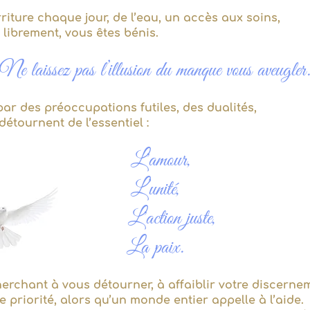
rriture chaque jour, de l’eau, un accès aux soins,
 librement, vous êtes bénis.
Ne laissez pas l’illusion du manque vous aveugler
r des préoccupations futiles, des dualités,
 détournent de l’essentiel :
L'amour,
L’unité,
L'action juste,
La paix.
erchant à vous détourner, à affaiblir votre discernem
 priorité, alors qu’un monde entier appelle à l’aide.