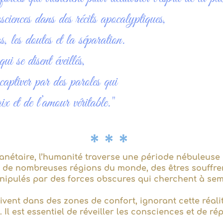
sciences dans des récits apocalyptiques,
s, les doutes et la séparation.
se disent éveillés,
captiver par des paroles qui
aix et de l’amour véritable."
* * *
lanétaire, l’humanité traverse une période nébuleus
s de nombreuses régions du monde, des êtres souffre
anipulés par des forces obscures qui cherchent à seme
ent dans des zones de confort, ignorant cette réali
. Il est essentiel de réveiller les consciences et de r