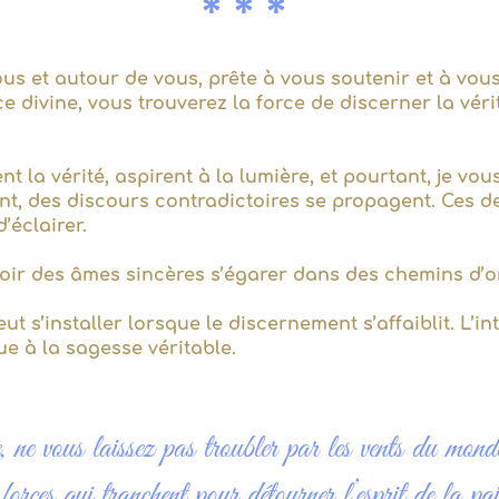
* * *
us et autour de vous, prête à vous soutenir et à vous
 divine, vous trouverez la force de discerner la vér
 la vérité, aspirent à la lumière, et pourtant, je vou
ent, des discours contradictoires se propagent. Ces de
’éclairer.
oir des âmes sincères s’égarer dans des chemins d’om
t s’installer lorsque le discernement s’affaiblit. L’in
tue à la sagesse véritable.
 ne vous laissez pas troubler par les vents du mond
 forces qui tranchent pour détourner l’esprit de la pai