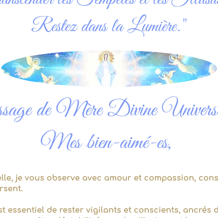
Restez dans la Lumière."
age de Mère Divine Univers
Mes bien-aimé-es,
elle, je vous observe avec amour et compassion, con
rsent.
st essentiel de rester vigilants et conscients, ancré