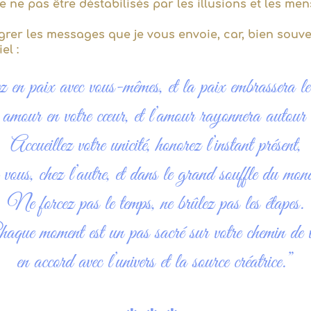
e ne pas être déstabilisés par les illusions et les me
égrer les messages que je vous envoie, car, bien souve
el :
en paix avec vous-mêmes, et la paix embrassera l
mour en votre cœur, et l’amour rayonnera autour 
Accueillez votre unicité, honorez l’instant présent,
 vous, chez l’autre, et dans le grand souffle du mon
Ne forcez pas le temps, ne brûlez pas les étapes.
aque moment est un pas sacré sur votre chemin de v
en accord avec l’univers et la source créatrice.”